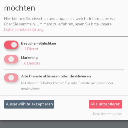
vorübergehend aushelfen. In solchen Fällen haben Sie bei
möchten
CrewBrain die Möglichkeit, bei einer Anfrage auch freie
Mitarbeiter (einfache Textfelder zur Angabe des
Hier können Sie einsehen und anpassen, welche Information wir
Mitarbeiters) zu erfassen. Auch für diese Mitarbeiter können
über Sie sammeln.
Um mehr zu erfahren, lesen Sie bitte unsere
Sie anschließend die Verfügbarkeit für die jeweilige
Datenschutzerklärung
.
Veranstaltung direkt in CrewBrain erfassen.
Besucher-Statistiken
↓
1
Dienst
Marketing
↓
6
Dienste
Alle Dienste aktivieren oder deaktivieren
Mit diesem Schalter können Sie alle Dienste aktivieren oder
deaktivieren.
Ausgewählte akzeptieren
Alle akzeptieren
Realisiert mit Klaro!