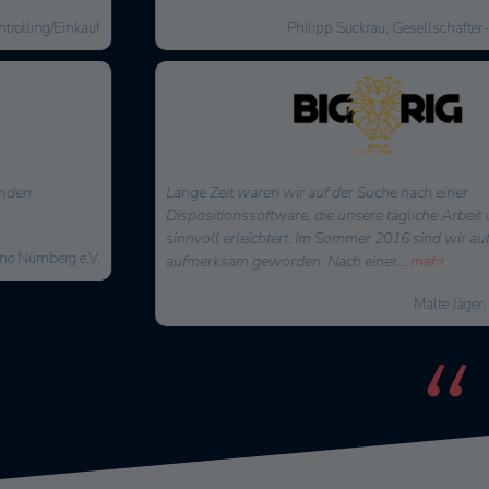
Philipp Suckrau, Gesellschafter-Geschäftsführer
Lange Zeit waren wir auf der Suche nach einer
Dispositionssoftware, die unsere tägliche Arbeit umfassend und
sinnvoll erleichtert. Im Sommer 2016 sind wir auf CrewBrain
aufmerksam geworden. Nach einer
...
mehr
Malte Jäger, Geschäftsführer