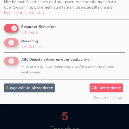
Hier können Sie einsehen und anpassen, welche Information wir
über Sie sammeln.
Um mehr zu erfahren, lesen Sie bitte unsere
Datenschutzerklärung
.
45.600+
Besucher-Statistiken
Benutzer
↓
1
Dienst
aus 6 verschiedenen Branchen
Marketing
↓
6
Dienste
Alle Dienste aktivieren oder deaktivieren
8,51 Mio+
Mit diesem Schalter können Sie alle Dienste aktivieren oder
deaktivieren.
Statusnachrichten
Ausgewählte akzeptieren
Alle akzeptieren
im Jahr 2025
Realisiert mit Klaro!
5