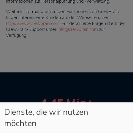
Informationen zur Personalplanung und -verwaltung.
Weitere Informationen zu den Funktionen von CrewBrain
finden Interessierte Kunden auf der Webseite unter
https://www.crewbrain.com
. Für detaillierte Fragen steht der
CrewBrain-Support unter
info@crewbrain.com
zur
Verfügung.
4,45 Mio+
Dienste, die wir nutzen
erfolgreich geplante
Veranstaltungen
möchten