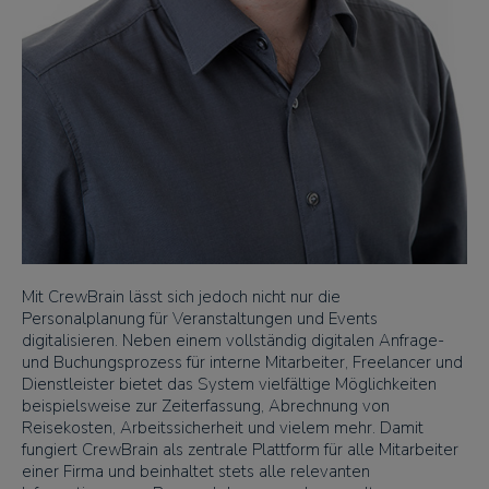
Mit CrewBrain lässt sich jedoch nicht nur die
Personalplanung für Veranstaltungen und Events
digitalisieren. Neben einem vollständig digitalen Anfrage-
und Buchungsprozess für interne Mitarbeiter, Freelancer und
Dienstleister bietet das System vielfältige Möglichkeiten
beispielsweise zur Zeiterfassung, Abrechnung von
Reisekosten, Arbeitssicherheit und vielem mehr. Damit
fungiert CrewBrain als zentrale Plattform für alle Mitarbeiter
einer Firma und beinhaltet stets alle relevanten