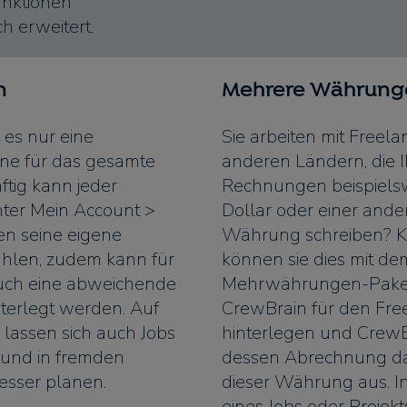
unktionen
h erweitert.
n
Mehrere Währung
 es nur eine
Sie arbeiten mit Freel
ne für das gesamte
anderen Ländern, die I
ftig kann jeder
Rechnungen beispielsw
ter Mein Account >
Dollar oder einer ande
en seine eigene
Währung schreiben? K
hlen, zudem kann für
können sie dies mit de
auch eine abweichende
Mehrwährungen-Paket
nterlegt werden. Auf
CrewBrain für den Fre
 lassen sich auch Jobs
hinterlegen und CrewB
 und in fremden
dessen Abrechnung da
esser planen.
dieser Währung aus. I
eines Jobs oder Projek