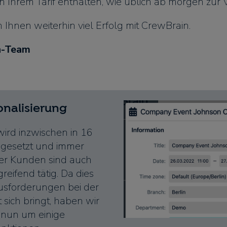
in Ihrem Tarif enthalten, wie üblich ab morgen zur
Ihnen weiterhin viel Erfolg mit CrewBrain.
n-Team​
onalisierung
ird inzwischen in 16
ngesetzt und immer
er Kunden sind auch
eifend tätig. Da dies
usforderungen bei der
 sich bringt, haben wir
 nun um einige