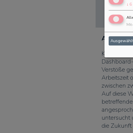
↓
6
All
Mit 
Auswert
Ausgewählt
Künftig gibt
Dashboard-
Verstöße g
Arbeitszeit 
zwischen zw
Auf diese W
betreffenden
angesproch
untersucht 
die Zukunft