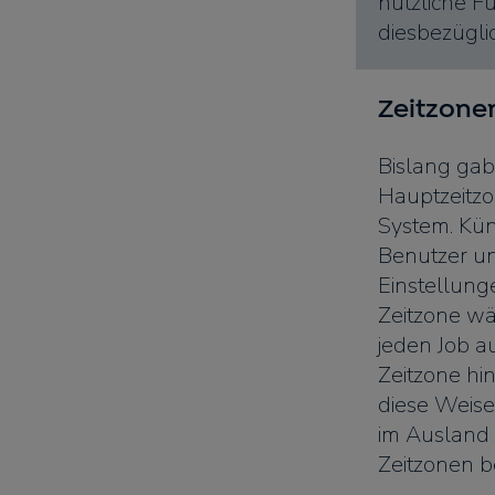
nützliche F
diesbezüglic
Zeitzone
Bislang gab
Hauptzeitzo
System. Kün
Benutzer un
Einstellung
Zeitzone wä
jeden Job 
Zeitzone hi
diese Weise
im Ausland
Zeitzonen b