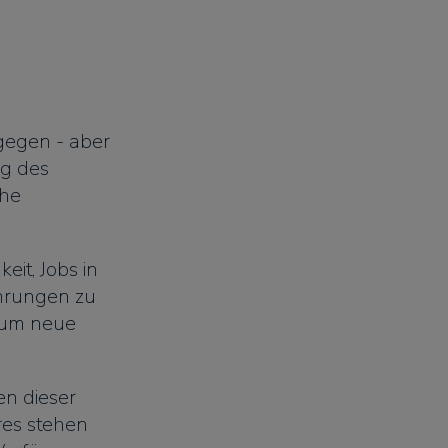
tgegen - aber
ng des
che
eit, Jobs in
hrungen zu
r um neue
n dieser
res stehen