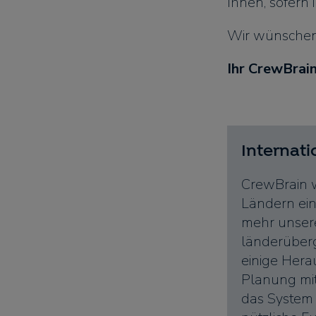
Ihnen, sofern 
Wir wünschen 
Ihr CrewBrai
Internati
CrewBrain w
Ländern ei
mehr unser
länderübergr
einige Hera
Planung mit
das System