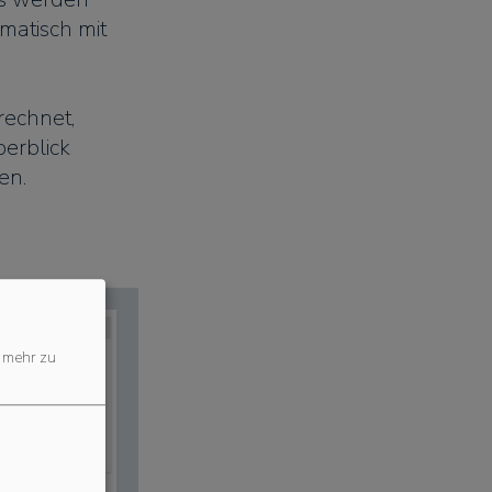
matisch mit
echnet,
berblick
en.
mehr zu