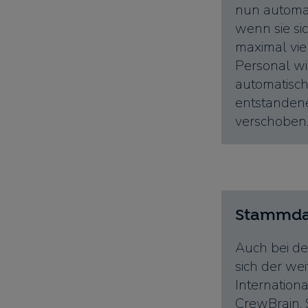
nun automa
wenn sie s
maximal vi
Personal wi
automatisch
entstanden
verschoben
Stammda
Auch bei d
sich der we
Internationa
CrewBrain. 