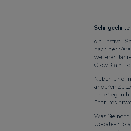
Sehr geehrte
die Festival-
nach der Vera
weiteren Jahr
CrewBrain-Fea
Neben einer no
anderen Zeit
hinterlegen h
Features erwei
Was Sie noch 
Update-Info au