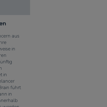
en
ancern aus
hre
eise in
ren
ünftig
m
 in
elancer
rain führt
nn in
nnerhalb
ts werden