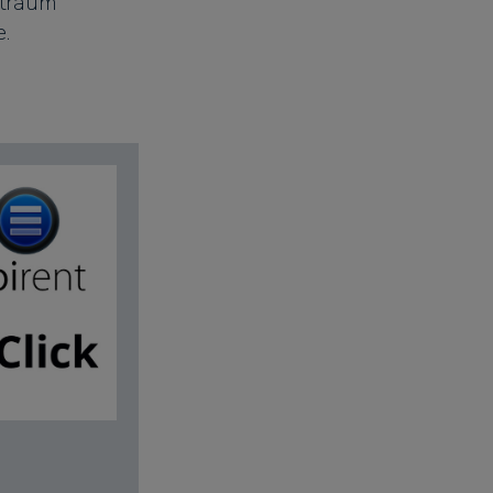
itraum
.