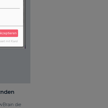
akzeptieren
siert mit Klaro!
unden
Brain die