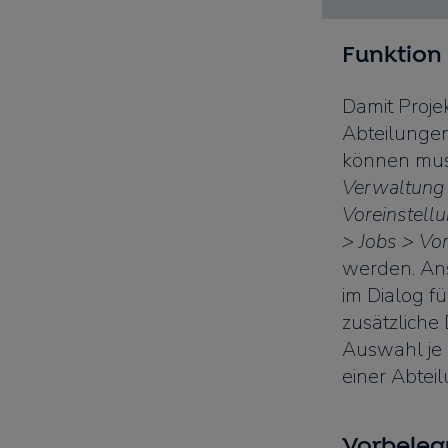
Funktion 
Damit Projek
Abteilungen
können muss
Verwaltung 
Voreinstell
> Jobs > Vo
werden. Ans
im Dialog fü
zusätzliche
Auswahl je 
einer Abteil
Vorbele