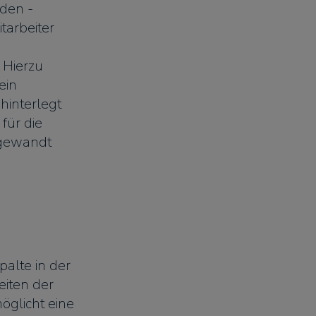
nden -
tarbeiter
 Hierzu
ein
interlegt
für die
gewandt
palte in der
eiten der
glicht eine