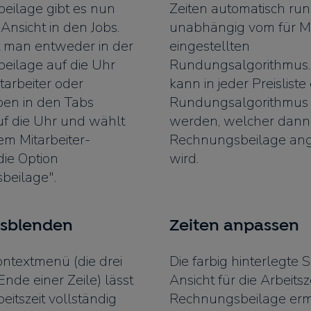
eilage gibt es nun
Zeiten automatisch ru
Ansicht in den Jobs.
unabhängig vom für Mi
kt man entweder in der
eingestellten
eilage auf die Uhr
Rundungsalgorithmus.
tarbeiter oder
kann in jeder Preisliste 
oben in den Tabs
Rundungsalgorithmus h
uf die Uhr und wählt
werden, welcher dann 
m Mitarbeiter-
Rechnungsbeilage an
ie Option
wird.
beilage".
usblenden
Zeiten anpassen
ntextmenü (die drei
Die farbig hinterlegte S
nde einer Zeile) lässt
Ansicht für die Arbeitsz
beitszeit vollständig
Rechnungsbeilage ermö