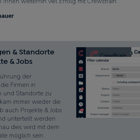
Ihnen weiterhin viel Erfolg mit CrewBrain.
hauer
gen & Standorte
kte & Jobs
nführung der
 die Firmen in
n und Standorte zu
, kam immer wieder die
ob auch Projekte & Jobs
d unterteilt werden
au dies wird mit dem
e möglich sein.