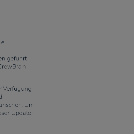
le
en geführt
 CrewBrain
r Verfügung
d
 wünschen. Um
eser Update-