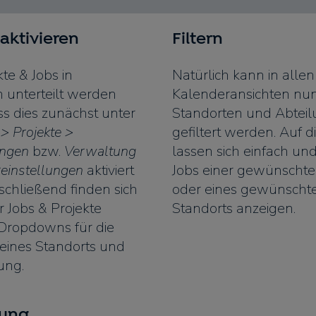
aktivieren
Filtern
te & Jobs in
Natürlich kann in allen
 unterteilt werden
Kalenderansichten nu
 dies zunächst unter
Standorten und Abtei
> Projekte >
gefiltert werden. Auf 
ungen
bzw.
Verwaltung
lassen sich einfach und
reinstellungen
aktiviert
Jobs einer gewünschte
chließend finden sich
oder eines gewünscht
r Jobs & Projekte
Standorts anzeigen.
 Dropdowns für die
eines Standorts und
ung.
gung