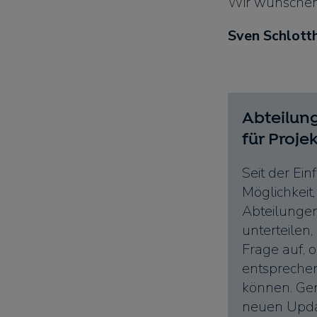
Wir wünschen 
Sven Schlott
Abteilun
für Proje
Seit der Ei
Möglichkeit,
Abteilunge
unterteilen
Frage auf, 
entsprechen
können. Gen
neuen Updat