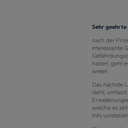
Sehr geehrte
nach der Proli
interessante
Gefährdungsb
haben, geht e
weiter.
Das nächste 
steht, umfass
Erweiterungen
welche es sic
Info vorstellen