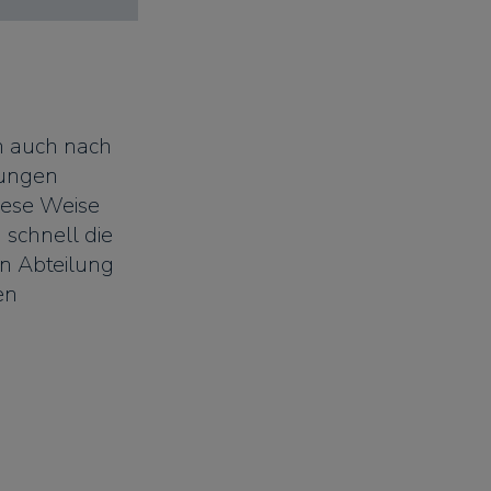
n auch nach
lungen
diese Weise
 schnell die
n Abteilung
en