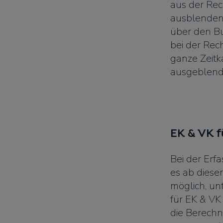
aus der Re
ausblenden
über den Bu
bei der Re
ganze Zeitk
ausgeblend
EK & VK f
Bei der Erf
es ab diese
möglich, un
für EK & VK
die Berech