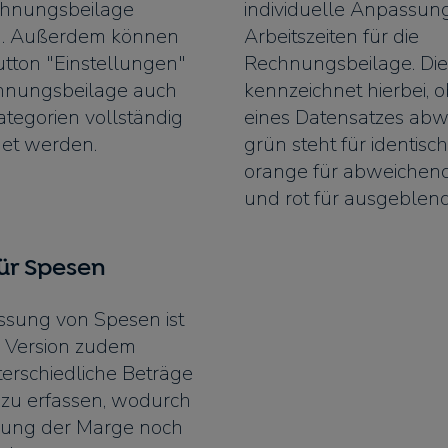
chnungsbeilage
individuelle Anpassun
. Außerdem können
Arbeitszeiten für die
tton "Einstellungen"
Rechnungsbeilage. Die
chnungsbeilage auch
kennzeichnet hierbei, o
ategorien vollständig
eines Datensatzes abw
et werden.
grün steht für identisch
orange für abweichend
und rot für ausgeblend
ür Spesen
assung von Spesen ist
r Version zudem
terschiedliche Beträge
 zu erfassen, wodurch
nung der Marge noch