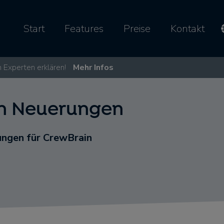
Start
Features
Preise
Kontakt
 Experten erklären!
Mehr Infos
in Neuerungen
ngen für CrewBrain​