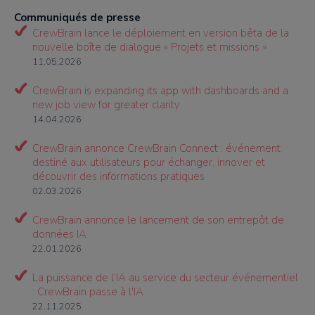
Communiqués de presse
CrewBrain lance le déploiement en version bêta de la
nouvelle boîte de dialogue « Projets et missions »
11.05.2026
CrewBrain is expanding its app with dashboards and a
new job view for greater clarity
14.04.2026
CrewBrain annonce CrewBrain Connect : événement
destiné aux utilisateurs pour échanger, innover et
découvrir des informations pratiques
02.03.2026
CrewBrain annonce le lancement de son entrepôt de
données IA
22.01.2026
La puissance de l'IA au service du secteur événementiel
: CrewBrain passe à l'IA
22.11.2025