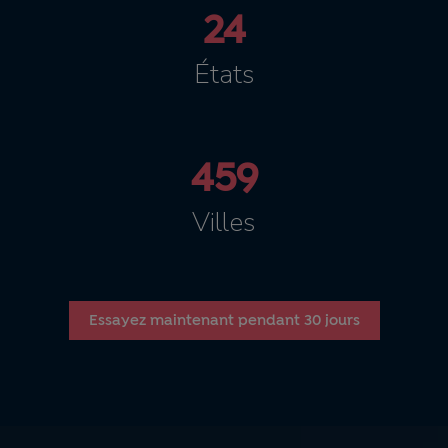
24
États
459
Villes
Essayez maintenant pendant 30 jours