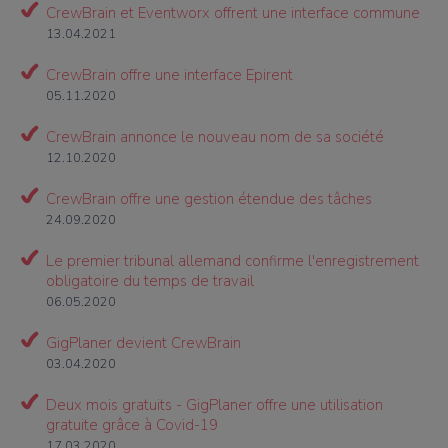
CrewBrain et Eventworx offrent une interface commune
13.04.2021
CrewBrain offre une interface Epirent
05.11.2020
CrewBrain annonce le nouveau nom de sa société
12.10.2020
CrewBrain offre une gestion étendue des tâches
24.09.2020
Le premier tribunal allemand confirme l'enregistrement
obligatoire du temps de travail
06.05.2020
GigPlaner devient CrewBrain
03.04.2020
Deux mois gratuits - GigPlaner offre une utilisation
gratuite grâce à Covid-19
17.03.2020