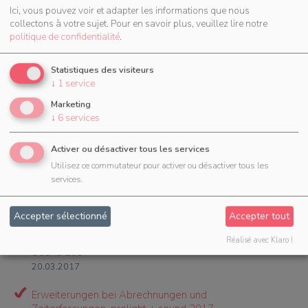
Ici, vous pouvez voir et adapter les informations que nous
17.08.2017
collectons à votre sujet.
Pour en savoir plus, veuillez lire notre
politique de confidentialité
.
Vielfältige Optimierungen für Ihre Personalplanung
13.07.2017
Statistiques des visiteurs
Reisekosten, Fahrzeuge und vieles mehr
↓
1
service
13.06.2017
Marketing
↓
6
services
Arbeitszeiten mit GPS-Positionen,
Mitarbeiterzertifikate u.v.m.
Activer ou désactiver tous les services
10.05.2017
Utilisez ce commutateur pour activer ou désactiver tous les
services.
Location- und Kundendatenbank, Umkreissuche
u.v.m.
18.04.2017
Accepter sélectionné
Accepter tout
Optimierung der Zeiterfassung und Prolight +
Réalisé avec Klaro !
Sound 2017
20.03.2017
Erweiterungen bei Abrechnungen und