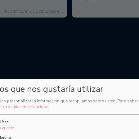
David Floss, Director de Operaciones
ios que nos gustaría utilizar
r y personalizar la información que recopilamos sobre usted.
Para saber
stra
política de privacidad
.
lítica
servicio
Funciones de CrewBrain
keting