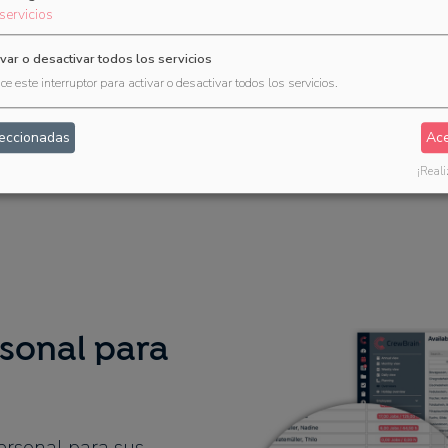
servicios
Moderno, claro y disponible en cualquier momento
ivar o desactivar todos los servicios
ice este interruptor para activar o desactivar todos los servicios.
Pruébelo ahora durante 30 días
leccionadas
Ace
¡Reali
rsonal para
personal para sus