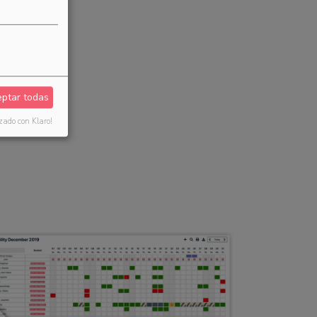
.
ptar todas
zado con Klaro!