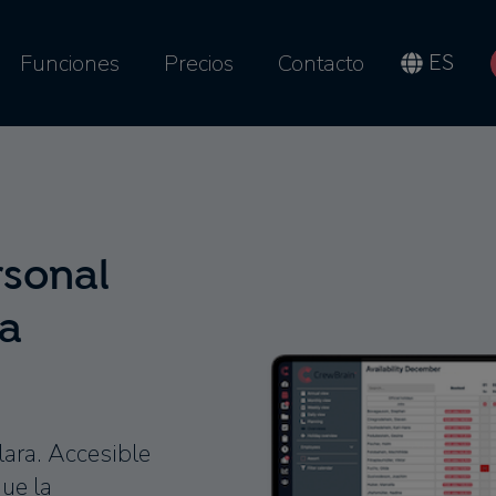
Funciones
Precios
Contacto
ES
rsonal
ra
lara. Accesible
ue la