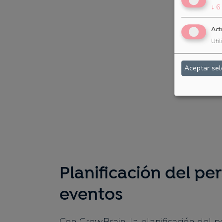
↓
6
Act
Util
Aceptar se
Planificación del pe
eventos
Con CrewBrain, la planificación del 