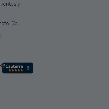
eventos y
mato iCal
s