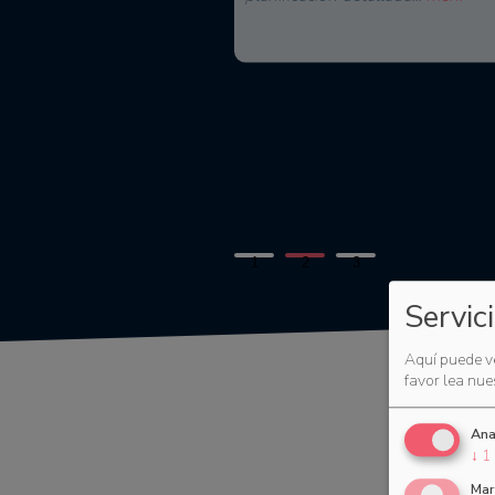
Philipp Suckrau, Director General
1
2
3
Servic
Aquí puede ve
favor lea nue
Ana
↓
1
Mar