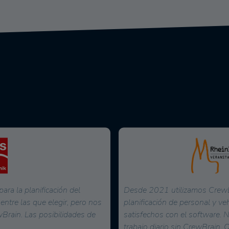
 para toda nuestra
Desde diciembre, tras una fa
mpo diario que necesitan
utilizamos CrewBrain como he
inuido considerablemente.
planificación. Especialmente e
 también
...
mehr
de proyectos
...
mehr