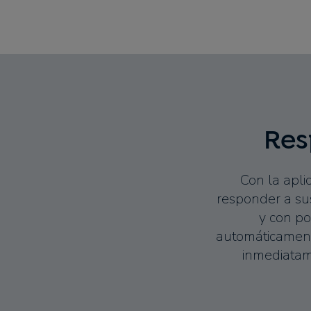
Res
Con la apl
responder a sus
y con po
automáticament
inmediatame