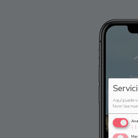
Servic
Aquí puede ve
favor lea nue
Ana
↓
1
Mar