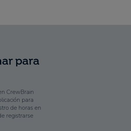
har para
 en CrewBrain
plicación para
stro de horas en
e registrarse