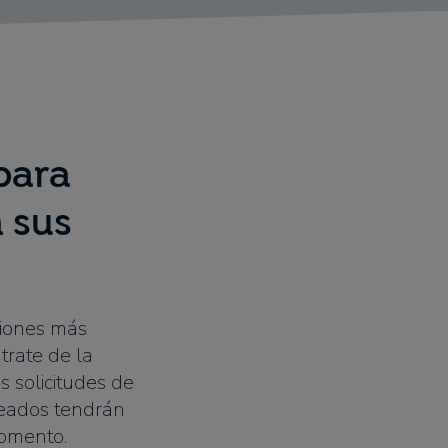
para
 sus
ciones más
trate de la
as solicitudes de
leados tendrán
momento.