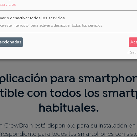
servicios
ivar o desactivar todos los servicios
ice este interruptor para activar o desactivar todos los servicios.
leccionadas
Ace
¡Reali
plicación para smartpho
ible con todos los smar
habituales.
n CrewBrain está disponible para su instalación en
orrespondiente para todos los smartphones con sist