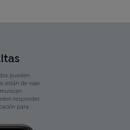
ltas
ados pueden
s están de viaje
comunican
ueden responder
icación para