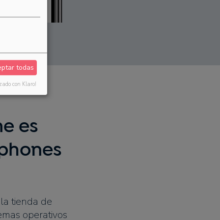
ptar todas
zado con Klaro!
ne es
tphones
 la tienda de
emas operativos