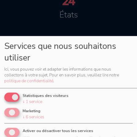
24
États
Services que nous souhaitons
459
utiliser
Villes
Ici, vous pouvez voir et adapter les informations que nous
collectons à votre sujet.
Pour en savoir plus, veuillez lire notre
politique de confidentialité
.
Essayez maintenant pendant 30 jours
Statistiques des visiteurs
↓
1
service
Marketing
↓
6
services
Activer ou désactiver tous les services