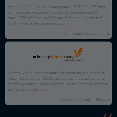
Wir von der Full-Service Eventagentur EVENT SCHÜTTE sind
sehr begeistert von dieser Personalplanung Software. Wir
nutzen CREWBRAIN seit 2020 und sind mehr als zufrieden!
Nicht nur für die Personalplanung
...
mehr
Stan Schütte, Geschäftsführer
Seitdem wir für unsere gesamte Personalplanung CrewBrain
nutzen, ist der tagtägliche Zeitaufwand für unsere Disponenten
deutlich gesunken. Aber vor allem auch die Mitarbeiter schätzen
die neue Übersicht
...
mehr
David Floss, Operations Manager