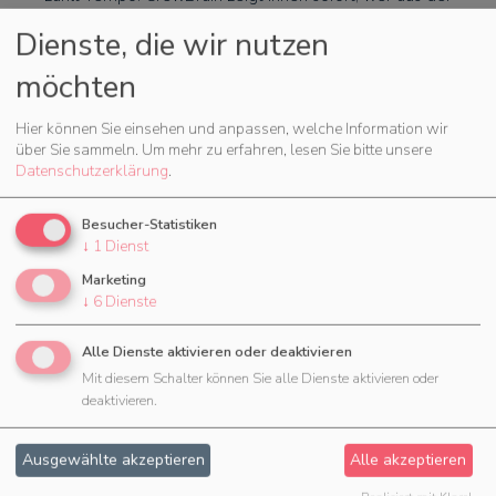
Rufbereitschaft einspringen darf, ohne gegen Ruhezeit
Dienste, die wir nutzen
oder Wochenhöchstarbeitszeit zu verstoßen, und
benachrichtigt die passende Springerkraft direkt. Die
möchten
Nachbesetzung ist eine Sache von Minuten statt von
Telefonketten.
Hier können Sie einsehen und anpassen, welche Information wir
Über den Monat entsteht nebenbei die Auswertung,
über Sie sammeln.
Um mehr zu erfahren, lesen Sie bitte unsere
die Disposition und Geschäftsleitung brauchen:
Datenschutzerklärung
.
Auslastung je Mitarbeiter, aufgelaufene Überstunden,
Soll-Ist je Objekt und die Kosten je Kostenstelle. So
Besucher-Statistiken
sehen Sie früh, wo ein Objekt personell aus dem
↓
1
Dienst
Ruder läuft – und nicht erst, wenn die Rechnung
kommt.
Marketing
↓
6
Dienste
Alle Dienste aktivieren oder deaktivieren
Mit diesem Schalter können Sie alle Dienste aktivieren oder
deaktivieren.
Häufige Fragen
Ausgewählte akzeptieren
Alle akzeptieren