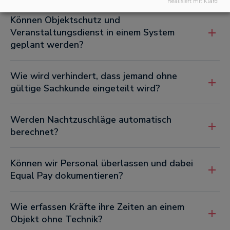
Realisiert mit Klaro!
Können Objektschutz und
Veranstaltungsdienst in einem System
geplant werden?
Wie wird verhindert, dass jemand ohne
gültige Sachkunde eingeteilt wird?
Werden Nachtzuschläge automatisch
berechnet?
Können wir Personal überlassen und dabei
Equal Pay dokumentieren?
Wie erfassen Kräfte ihre Zeiten an einem
Objekt ohne Technik?