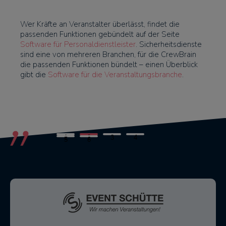
Wer Kräfte an Veranstalter überlässt, findet die
passenden Funktionen gebündelt auf der Seite
Software für Personaldienstleister
. Sicherheitsdienste
sind eine von mehreren Branchen, für die CrewBrain
die passenden Funktionen bündelt – einen Überblick
gibt die
Software für die Veranstaltungsbranche
.
1
2
3
4
5
6