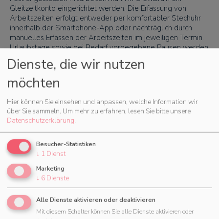
Gleitzeitkonto eingerichtet werden. Die Erfassung von
Arbeitszeiten erfolgt entweder per komfortabler Stechuhr
innerhalb der Smartphone-App oder nachträglich durch
manuelles Erfassen der Arbeitszeiten im jeweiligen Termin.
Urlaubstage sowie bei Bedarf vorgegebene Pausen werden
automatisch abgezogen.
Dienste, die wir nutzen
möchten
Hier können Sie einsehen und anpassen, welche Information wir
über Sie sammeln.
Um mehr zu erfahren, lesen Sie bitte unsere
Datenschutzerklärung
.
Besucher-Statistiken
↓
1
Dienst
Marketing
↓
6
Dienste
Mehr zu Zeiterfassung
Alle Dienste aktivieren oder deaktivieren
Mit diesem Schalter können Sie alle Dienste aktivieren oder