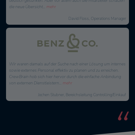
weiter entwickelt und verbessert. Der Support ist immer bemüht
eine schnelle
...
mehr
Tobias Meierling, Geschäftsführer
Lange Zeit waren wir auf der Suche nach einer
Dispositionssoftware, die unsere tägliche Arbeit umfassend und
sinnvoll erleichtert. Im Sommer 2016 sind wir auf CrewBrain
aufmerksam geworden. Nach einer
...
mehr
Malte Jäger, Geschäftsführer