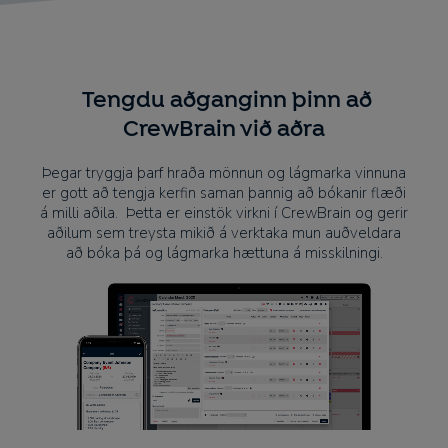
Tengdu aðganginn þinn að
CrewBrain við aðra
Þegar tryggja þarf hraða mönnun og lágmarka vinnuna
er gott að tengja kerfin saman þannig að bókanir flæði
á milli aðila. Þetta er einstök virkni í CrewBrain og gerir
aðilum sem treysta mikið á verktaka mun auðveldara
að bóka þá og lágmarka hættuna á misskilningi.