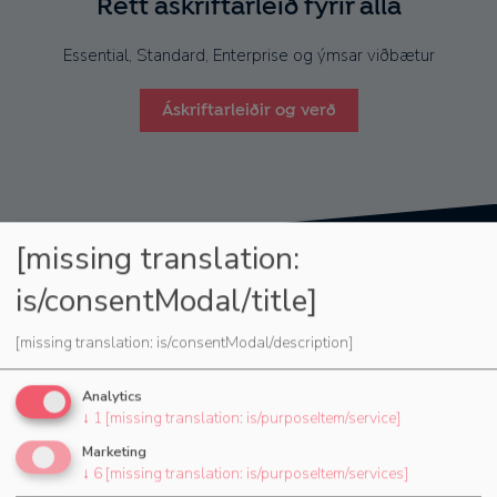
Rétt áskriftarleið fyrir alla
Essential, Standard, Enterprise og ýmsar viðbætur
Áskriftarleiðir og verð
[missing translation:
is/consentModal/title]
[missing translation: is/consentModal/description]
4,45 mill+
Analytics
velheppnaðir viðburðir
↓
1
[missing translation: is/purposeItem/service]
skipulagðir
Marketing
↓
6
[missing translation: is/purposeItem/services]