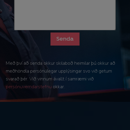
Með því að senda okkur skilaboð heimilar þú okkur að
meðhöndla persónulegar upplýsingar svo við getum
svarað þér. Við vinnum ávallt í samræmi við
persónuverndarstefnu
okkar.