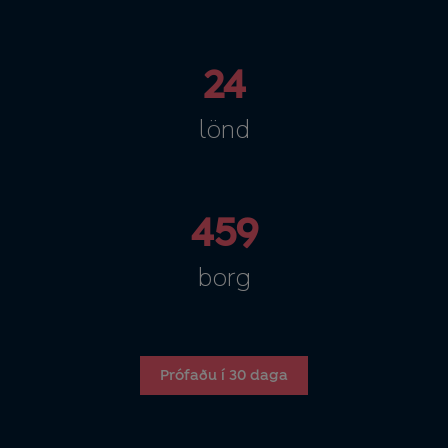
24
lönd
459
borg
Prófaðu í 30 daga