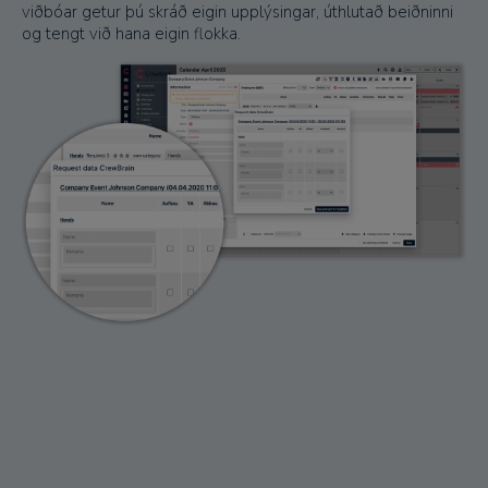
viðbóar getur þú skráð eigin upplýsingar, úthlutað beiðninni
og tengt við hana eigin flokka.