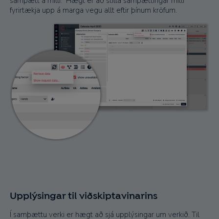
samþætt á milli. Hægt er að stilla samþættingar milli
fyrirtækja upp á marga vegu allt eftir þínum kröfum.
Upplýsingar til viðskiptavinarins
Í samþættu verki er hægt að sjá upplýsingar um verkið. Til