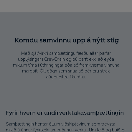
Komdu samvinnu upp á nýtt stig
Með sjálfvirkri samþættingu færðu allar þarfar
upplýsingar í CrewBrain og þú þarft ekki að eyða
miklum tíma í úthringingar eða að framkvæma vinnuna
margoft. Öll gögn sem snúa að þér eru strax
aðgengileg í kerfinu.
Fyrir hvern er undirverktakasamþættingin
Samþættingin hentar öllum viðskiptavinum sem treysta
mikið á önnur fyrirtæki um mönnun verka. Um leið og búið er