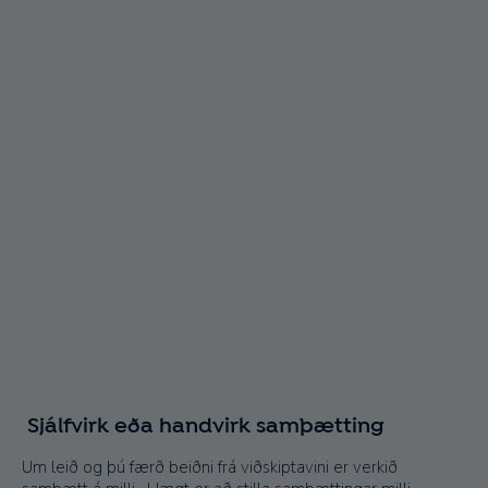
Sjálfvirk eða handvirk samþætting
Um leið og þú færð beiðni frá viðskiptavini er verkið