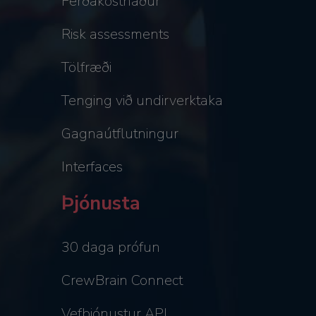
Ferðakostnaður
Risk assessments
Tölfræði
Tenging við undirverktaka
Gagnaútflutningur
Interfaces
Þjónusta
30 daga prófun
CrewBrain Connect
Vefþjónustur API