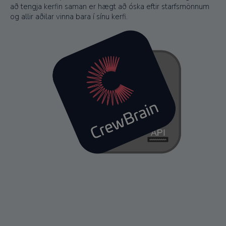
að tengja kerfin saman er hægt að óska eftir starfsmönnum
og allir aðilar vinna bara í sínu kerfi.