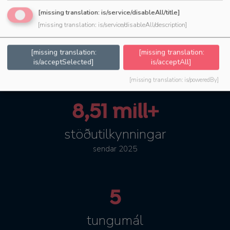
[missing translation: is/service/disableAll/title]
45.600+
[missing translation: is/service/disableAll/description]
Notendur
[missing translation:
[missing translation:
í mismunandi atvinnugreinum
is/acceptSelected]
is/acceptAll]
[missing translation: is/poweredBy]
8,51 mill+
stöðutilkynningar
sendar 2025
5
tungumál