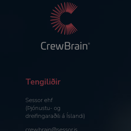
Tengiliðir
Sessor ehf
(Þjónustu- og
dreifingaraðili á Íslandi)
crewbrain@sessor.is