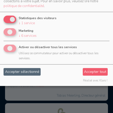
collectons à votre sujet.
Pour en savoir plus, veuillez lire notre
politique de confidentialité
.
Statistiques des visiteurs
1
2
3
4
↓
1
service
Marketing
↓
6
services
Activer ou désactiver tous les services
Utilisez ce commutateur pour activer ou désactiver tous les
services.
Depuis que nous utilisons CrewBrain pour l'ensemble de notre
Accepter sélectionné
Accepter tout
planification du personnel, la dépense quotidienne de temps de
nos répartiteurs a considérablement diminué. Mais surtout les
Réalisé avec Klaro !
employés apprécient
...
mehr
David Floss, Directeur des opérations