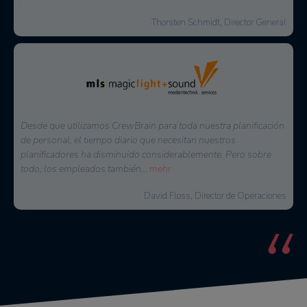
Markus Urbon, Director de Operaciones
Desde 2021 utilizamos CrewBrain para toda nuestra
planificación de personal y vehículos, y estamos muy
satisfechos con el software. No podemos imaginar nuestro
trabajo diario sin CrewBrain. Ofrece numerosas
...
mehr
Philipp Suckrau, Director General