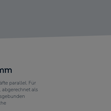
amm
fte parallel. Für
, abgerechnet als
ngsgebunden
che