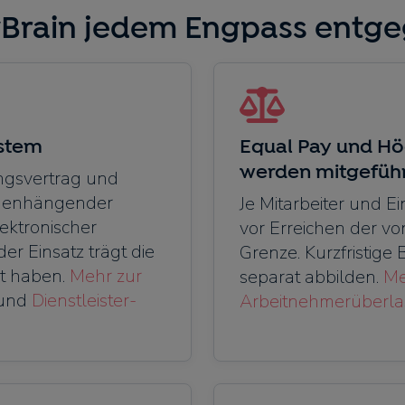
Brain jedem Engpass entge
ystem
Equal Pay und H
werden mitgefüh
ngsvertrag und
mmenhängender
Je Mitarbeiter und E
ektronischer
vor Erreichen der vo
er Einsatz trägt die
Grenze. Kurzfristige 
gt haben.
Mehr zur
separat abbilden.
Me
und
Dienstleister-
Arbeitnehmerüberl