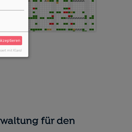
akzeptieren
siert mit Klaro!
waltung für den