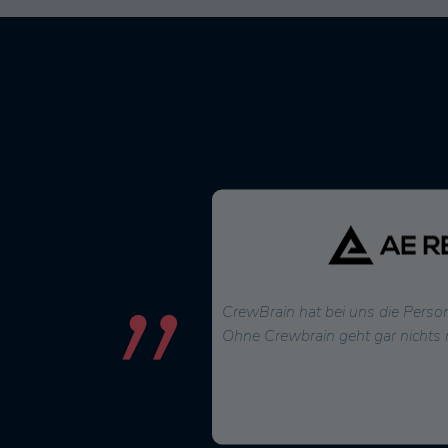
2022 nutzen wir CrewBrain
CrewBrain hat bei uns die Person
kt- und Dispositionstool. Vor
Ohne Crewbrain geht gar nichts 
ur Erstellung von
rin
...
mehr
Markus Urbon, Betriebsleiter