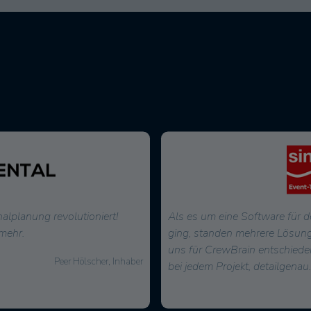
alplanung revolutioniert!
Als es um eine Software für d
mehr.
ging, standen mehrere Lösung
uns für CrewBrain entschiede
Peer Hölscher, Inhaber
bei jedem Projekt, detailgenau