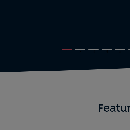
1
2
3
4
5
Featu