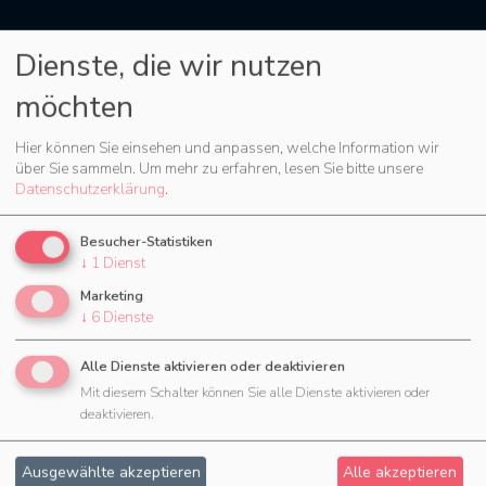
459
Dienste, die wir nutzen
möchten
Städte
Hier können Sie einsehen und anpassen, welche Information wir
über Sie sammeln.
Um mehr zu erfahren, lesen Sie bitte unsere
Datenschutzerklärung
.
Jetzt 30 Tage testen
Besucher-Statistiken
↓
1
Dienst
Marketing
↓
6
Dienste
Alle Dienste aktivieren oder deaktivieren
Fragen?
Mit diesem Schalter können Sie alle Dienste aktivieren oder
deaktivieren.
Schreiben Sie uns. Falls erwünscht, beraten
wir Sie auch in einem persönlichen Telefonat.
Ausgewählte akzeptieren
Alle akzeptieren