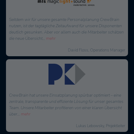
Seitdem wir für unsere gesamte Personalplanung CrewBrain
nutzen, ist der tagtägliche Zeitaufwand für unsere Disponenten
deutlich gesunken. Aber vor allem auch die Mitarbeiter schätzen
die neue Übersicht
...
mehr
David Floss, Operations Manager
CrewBrain hat unsere Einsatzplanung spürbar optimiert – eine
zentrale, transparente und effiziente Lösung für unser gesamtes
Team. Unsere Mitarbeiter profitieren von einer klaren Übersicht
über
...
mehr
Lukas Lebowsky, Projektleiter