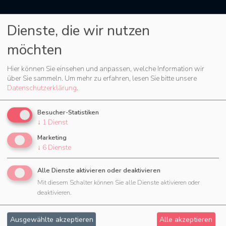
459
Dienste, die wir nutzen
möchten
Städte
Hier können Sie einsehen und anpassen, welche Information wir
über Sie sammeln.
Um mehr zu erfahren, lesen Sie bitte unsere
Datenschutzerklärung
.
Jetzt 30 Tage testen
Besucher-Statistiken
↓
1
Dienst
Marketing
↓
6
Dienste
Alle Dienste aktivieren oder deaktivieren
Fragen?
Mit diesem Schalter können Sie alle Dienste aktivieren oder
deaktivieren.
Schreiben Sie uns. Falls erwünscht, beraten
wir Sie auch in einem persönlichen Telefonat.
Ausgewählte akzeptieren
Alle akzeptieren