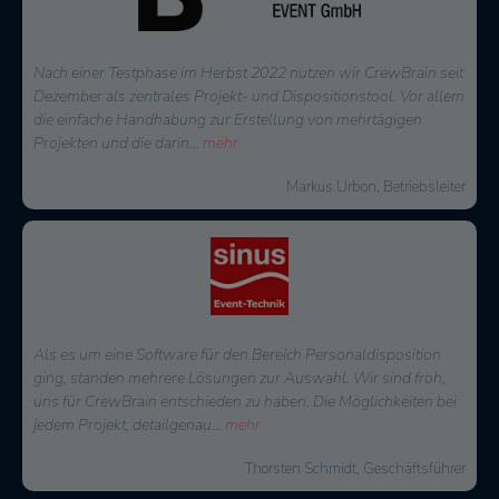
Nach einer Testphase im Herbst 2022 nutzen wir CrewBrain seit
Dezember als zentrales Projekt- und Dispositionstool. Vor allem
die einfache Handhabung zur Erstellung von mehrtägigen
Projekten und die darin
...
mehr
Markus Urbon, Betriebsleiter
Als es um eine Software für den Bereich Personaldisposition
ging, standen mehrere Lösungen zur Auswahl. Wir sind froh,
uns für CrewBrain entschieden zu haben. Die Möglichkeiten bei
jedem Projekt, detailgenau
...
mehr
Thorsten Schmidt, Geschäftsführer